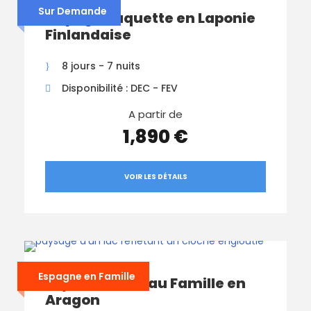
Sur Demande
Voyage Raquette en Laponie
Finlandaise
8 jours - 7 nuits
Disponibilité : DEC - FEV
A partir de
1,890 €
VOIR LES DÉTAILS
Espagne en Famille
Séjour Multi-Eau Famille en
Aragon