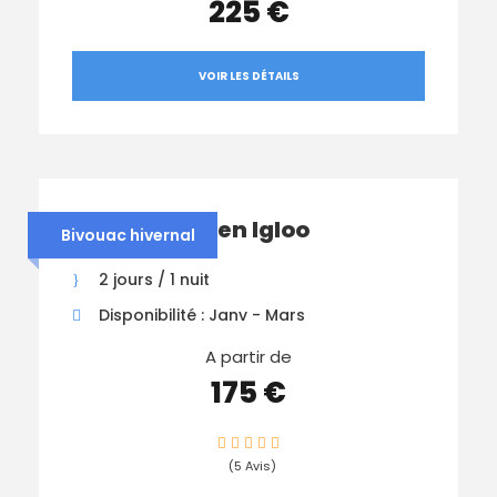
225 €
VOIR LES DÉTAILS
Nuit Insolite en Igloo
Bivouac hivernal
2 jours / 1 nuit
Disponibilité : Janv - Mars
A partir de
175 €
(5 Avis)