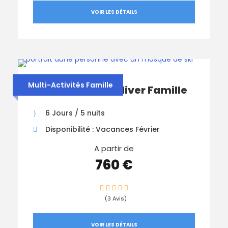
VOIR LES DÉTAILS
Multi-Activités Famille
Multi-Activités Hiver Famille
6 Jours / 5 nuits
Disponibilité : Vacances Février
A partir de
760 €
(3 Avis)
VOIR LES DÉTAILS