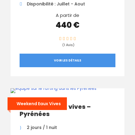
Disponibilité : Juillet - Aout
A partir de
440 €
(1 Avis)
VOIR LES DÉTAILS
Weekend Eaux Vives
Weekend Eaux vives –
Pyrénées
2 jours / 1 nuit