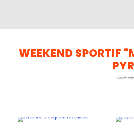
WEEKEND SPORTIF "M
PYR
Code séj