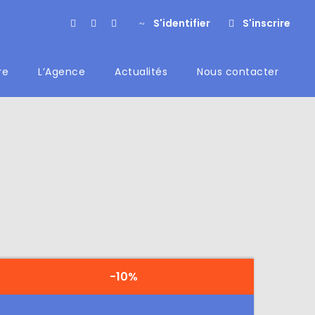
S'identifier
S'inscrire
re
L’Agence
Actualités
Nous contacter
-10%