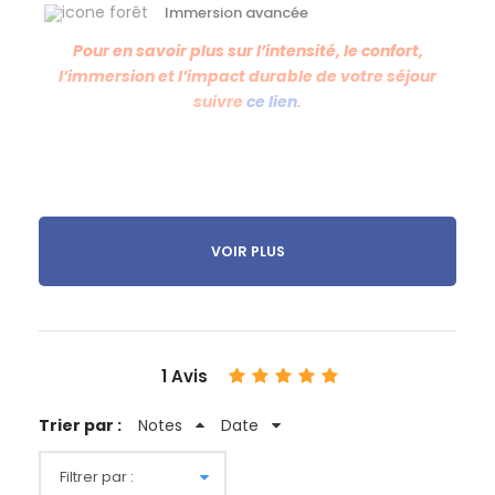
Immersion avancée
Pour en savoir plus sur l’intensité, le confort,
l’immersion et l’impact durable de votre séjour
suivre
ce lien
.
VOIR PLUS
Descriptif
Un séjour montagnard Outdoor pour les
familles sportives dans les Pyrénées
Plongez dans une aventure familiale unique avec
notre
séjour Multi-Combo Famille
, conçu pour les
1 Avis
familles sportives à la recherche d’activités Outdoor
à partager. Situé au cœur des Pyrénées, ce séjour
Trier par :
Notes
Date
vous invite à combiner plaisirs aquatiques et
terrestres, dans un cadre naturel exceptionnel, idéal