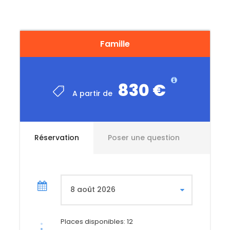
Réservez dès maintenant
et préparez-vous à
vivre des moments uniques et mémorables en
famille, entre aventures et éclats de rire.
Famille
830 €
A partir de
Réservation
Poser une question
Places disponibles: 12