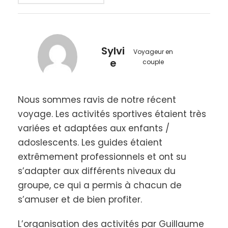
pour s’amuser, se dépenser et renforcer les liens
familiaux.
Un programme varié mêlant Eau et Terre
Sylvi
Voyageur en
e
couple
Découvrez un éventail d’activités adaptées à tous
les membres de la famille. Entre balades en canoë
sur des rivières paisibles, randonnées en montagne,
et défis sportifs sur des parcours terrestres, chacun
Nous sommes ravis de notre récent
trouvera son bonheur tout en profitant de
voyage. Les activités sportives étaient très
moments privilégiés en pleine nature.
variées et adaptées aux enfants /
adoslescents. Les guides étaient
Des défis ludiques pour toute la famille
extrêmement professionnels et ont su
s’adapter aux différents niveaux du
Les défis sont au rendez-vous pour pimenter votre
séjour ! Parents et enfants s’affrontent dans une
groupe, ce qui a permis à chacun de
compétition amicale où chaque épreuve est une
s’amuser et de bien profiter.
occasion de partager des fous rires et des
moments mémorables. Qui seront les plus forts ?
L’organisation des activités par Guillaume