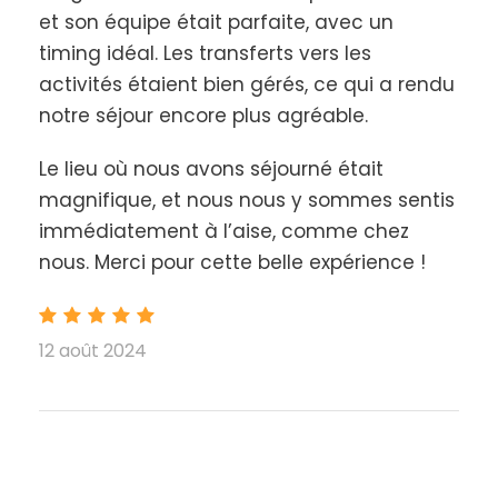
Les parents ou les enfants ? À vous de le découvrir !
et son équipe était parfaite, avec un
timing idéal. Les transferts vers les
Pourquoi choisir notre séjour Multi-Combo
activités étaient bien gérés, ce qui a rendu
Famille ?
notre séjour encore plus agréable.
Un cadre naturel exceptionnel
: Les
Pyrénées offrent un décor magnifique, entre
Le lieu où nous avons séjourné était
montagnes majestueuses, forêts verdoyantes
magnifique, et nous nous y sommes sentis
et rivières scintillantes.
immédiatement à l’aise, comme chez
Des activités pour tous les niveaux
:
Adaptées aux grands comme aux petits, les
nous. Merci pour cette belle expérience !
activités proposées garantissent amusement
et dépassement de soi.
Des souvenirs inoubliables
: Vivez des
12 août 2024
moments de complicité et de partage qui
renforceront vos liens familiaux.
Offrez à votre famille un séjour actif et convivial au
cœur des Pyrénées !