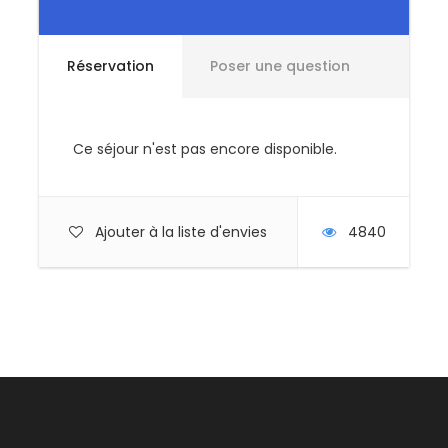
aux groupes d’amis. Glissades, jeux de piste,
construction d’igloos et bien plus encore vous
attendent pour un séjour hivernal inoubliable.
Réservation
Poser une question
Une immersion en pleine nature pour une
expérience conviviale
Ce séjour n'est pas encore disponible.
Chaque jour, partez à la découverte de la vallée
d’Aure et des alentours de Saint-Lary-Soulan en
raquettes, dans un cadre naturel exceptionnel. Vous
Ajouter à la liste d'envies
4840
évoluerez à travers différentes ambiances : des
forêts enneigées aux crêtes panoramiques, en
passant par la haute montagne. Le programme est
varié et accessible, avec des activités ludiques pour
tous les goûts, et des moments de détente pour
profiter pleinement du paysage.
Une expérience en douceur au rythme de la
nature