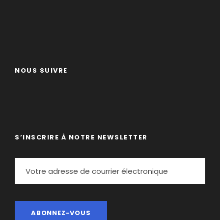
Pourquoi choisir ce week-end VTT Enduro ?
Des paysages variés et époustouflants
:
Forêts enneigées, crêtes panoramiques et
haute montagne, chaque jour offre de
NOUS SUIVRE
nouvelles découvertes.
Des activités ludiques pour toute la famille
: Glissades, jeux de piste, construction d’igloos…
Une approche joyeuse et détendue de la
raquette.
Un cadre agréable et un hébergement
S’INSCRIRE À NOTRE NEWSLETTER
confortable
: Profitez de votre soirée dans un
village typique de montagne avec des
équipements modernes à proximité.
Réservez dès maintenant
votre séjour raquette à
Saint-Lary-Soulan et venez profiter de la magie de
la montagne en hiver, au rythme des glissades, des