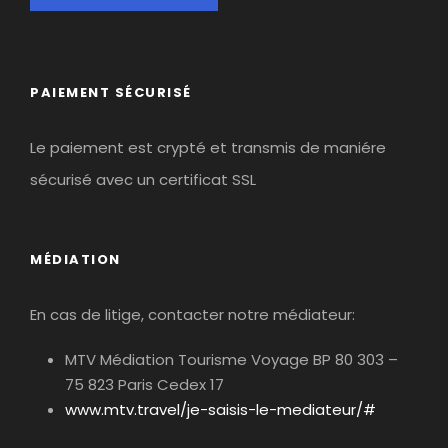
découvertes et des moments de détente. Un séjour
parfait pour se ressourcer dans un cadre naturel
exceptionnel !
PAIEMENT SÉCURISÉ
Le paiement est crypté et transmis de maniére
sécurisé avec un certificat SSL
MÉDIATION
En cas de litige, contacter notre médiateur:
MTV Médiation Tourisme Voyage BP 80 303 –
75 823 Paris Cedex 17
www.mtv.travel/je-saisis-le-mediateur/#