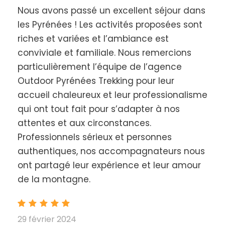
Les points forts de ce séjour multi-activités
Nous avons passé un excellent séjour dans
neige
les Pyrénées ! Les activités proposées sont
Une diversité d’activités adaptées à tous
riches et variées et l’ambiance est
les âges
, pour une expérience hivernale
conviviale et familiale. Nous remercions
inoubliable.
Une immersion dans les vallées d’Aure et
particulièrement l’équipe de l’agence
du Louron
, idéales pour des vacances en
Outdoor Pyrénées Trekking pour leur
pleine nature.
accueil chaleureux et leur professionalisme
Un hébergement confortable
permettant
qui ont tout fait pour s’adapter à nos
de se détendre après les journées bien
attentes et aux circonstances.
remplies.
La flexibilité
d’ajouter des sessions de ski selon
Professionnels sérieux et personnes
vos envies, à proximité de plusieurs stations.
authentiques, nos accompagnateurs nous
ont partagé leur expérience et leur amour
Ne manquez pas l’occasion de partager une
de la montagne.
aventure familiale unique
, alliant détente,
amusement et découverte en pleine nature
enneigée.
29 février 2024
Réservez dès maintenant
et préparez-vous à des