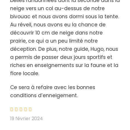
belles randonnées dont la seconde dans la
neige vers un col au-dessus de notre
bivouac et nous avons dormi sous la tente.
Au réveil, nous avons eu la chance de
découvrir 10 cm de neige dans notre
Voir en plein écran
prairie, ce qui a un peu limité notre
déception. De plus, notre guide, Hugo, nous
a permis de passer deux jours sportifs et
Dates et Prix
riches en enseignements sur la faune et la
flore locale.
de votre nuit insolite en igloo
Le
Au
Départ
Prix
Ce sera à refaire avec les bonnes
Assuré
conditions d’enneigement.
17/01/26
18/01/26
dès 4 inscrits
175€/Adult
e
19 février 2024
07/02/2
08/02/2
dès 4 inscrits
175€/Adult