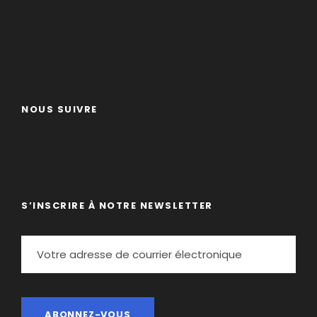
tente, en tipi ou à la belle étoile.
Repas
:
Vous êtes en demi-pension, les
boissons sont comprises pendant les
repas (eau, jus de fruits, vin, café, thé,
infusion) du jour 1 au soir et du petit
déjeuner.
NOUS SUIVRE
Il est important de nous prévenir dès
que possible si vous avez un régime
alimentaire particulier afin de pouvoir
nous adapter au mieux.
S’INSCRIRE À NOTRE NEWSLETTER
Equipement
Formalités
L'Esprit du Week-End