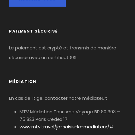
Les Infos du Coin
PAIEMENT SÉCURISÉ
Dans le même thème
Le paiement est crypté et transmis de maniére
sécurisé avec un certificat SSL
MÉDIATION
En cas de litige, contacter notre médiateur:
MTV Médiation Tourisme Voyage BP 80 303 –
75 823 Paris Cedex 17
www.mtv.travel/je-saisis-le-mediateur/#