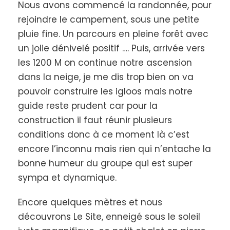
Nous avons commencé la randonnée, pour
pour se ressourcer en pleine nature.
rejoindre le campement, sous une petite
pluie fine. Un parcours en pleine forêt avec
un jolie dénivelé positif …. Puis, arrivée vers
Jour par Jour
les 1200 M on continue notre ascension
dans la neige, je me dis trop bien on va
De votre nuit insolite en igloo
pouvoir construire les igloos mais notre
guide reste prudent car pour la
construction il faut réunir plusieurs
Jour 1
Construction et de l'Igloo**
conditions donc à ce moment là c’est
encore l’inconnu mais rien qui n’entache la
Présentation et organisation de la journée (en
bonne humeur du groupe qui est super
fonction des conditions météo du moment) autour
sympa et dynamique.
du pique-nique sorti du sac. Puis le groupe
s’équipera de raquettes à neige pour se déplacer
Encore quelques mètres et nous
jusqu’à la zone proche de construction du bivouac
découvrons Le Site, enneigé sous le soleil
sous igloo. Nous prendrons, avec nous, le matériel
spécifique pour bâtir les abris de neige sur l’après-