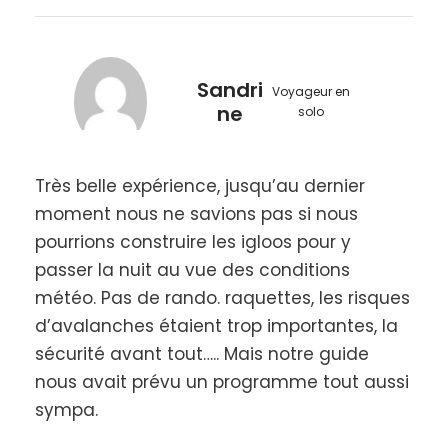
originale et ludique pour se reconnecter à la
nature.
Accessible à tous
: Aucun prérequis, cette
aventure est ouverte à tous, même aux
Sandri
Voyageur en
novices.
ne
solo
Randonnée en raquettes sous les étoiles
:
Profitez d’une ambiance unique, calme et
féerique en pleine montagne.
Très belle expérience, jusqu’au dernier
Un repas montagnard convivial
: Partagez
moment nous ne savions pas si nous
un moment chaleureux et authentique après
une journée d’aventure.
pourrions construire les igloos pour y
Expérience unique
: Une nuit dans un igloo ou
passer la nuit au vue des conditions
un tipi pour un séjour inoubliable en pleine
météo. Pas de rando. raquettes, les risques
nature.
d’avalanches étaient trop importantes, la
sécurité avant tout….. Mais notre guide
Réservez dès maintenant
votre nuit insolite en
nous avait prévu un programme tout aussi
igloo et vivez un week-end magique en montagne,
sympa.
entre aventure, convivialité et détente sous les
étoiles ! Une expérience unique à ne pas manquer