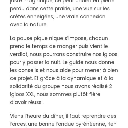
juste magnifique, ce petit chalet en pierre
midi. Suivant la qualité de la neige et la composition
perdu dans cette prairie, une vue sur les
de la famille (enfants petit ou grand) un igloo peut
crêtes enneigées, une vraie connexion
accueillir de 2 à 4 personnes maximum.
avec la nature.
Après une petite collation et le changement de
La pause pique nique s’impose, chacun
vêtements humides nous partirons attraper le
coucher du soleil et nous déplacer dans l’ambiance
prend le temps de manger puis vient le
nocturne avec au dessus de nos têtes le ciel étoilé.
verdict, nous pourrons construire nos igloos
pour y passer la nuit. Le guide nous donne
Retour à la cabane pour reprendre des forces
les conseils et nous aide pour mener à bien
autour d’une fondue « Pyrénéenne » et d’une
fondue de chocolat comme dessert.
ce projet. Et grâce à la dynamique et à la
solidarité du groupe nous avons réalisé 2
Puis arrive le moment, tant attendu, de rejoindre
igloos XXL, nous sommes plutôt fière
son abri et se glisser dans son duvet pour apprécier
d’avoir réussi.
cette nuit insolite !
Viens l’heure du dîner, il faut reprendre des
Jour 2
L'Après-Nuit**
forces, une bonne fondue pyrénéenne, rien