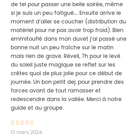
de tel pour passer une belle soirée, même
si je suis un peu fatigué…. Ensuite arrive le
Le petit déjeuner préparé par votre guide vous
attend, au chaud dans la cabane. Le moment de
moment d’aller se coucher (distribution du
raconter vos impressions sur votre aventure
matériel pour ne pas avoir trop froid). Bien
nordique et de revenir tranquillement à la
emmitouflé dans mon duvet j’ai passé une
civilisation.
bonne nuit un peu fraîche sur le matin
mais rien de grave. Réveil, 7h pour le levé
du soleil juste magique se reflet sur les
**Pyrénées Trekking et votre guide se réserve le droit
crêtes quoi de plus jolie pour ce début de
de modifié ce programme pour diverses raisons tel
que la météo, ou les conditions physiques, …
journée. Un bon petit dej. pour prendre des
forces avant de tout ramasser et
redescendre dans la vallée. Merci à notre
Carte
guide et au groupe.
De votre nuit insolite en igloo
13 mars 2024