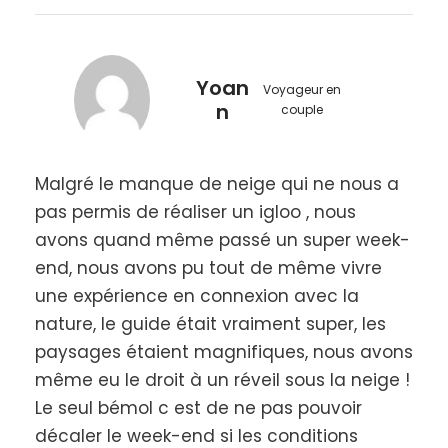
6
6
e
14/02/2
15/02/26
dès 4 inscrits
175€/Adult
6
e
Yoan
Voyageur en
21/02/26
22/02/2
dès 4 inscrits
175€/Adult
n
couple
6
e
28/02/2
01/03/2
dès 4 inscrits
175€/Adult
Malgré le manque de neige qui ne nous a
6
6
e
pas permis de réaliser un igloo , nous
07/03/2
08/03/2
dès 4 inscrits
175€/Adult
avons quand même passé un super week-
6
6
e
end, nous avons pu tout de même vivre
14/03/2
15/03/26
dès 4 inscrits
175€/Adult
une expérience en connexion avec la
6
e
nature, le guide était vraiment super, les
paysages étaient magnifiques, nous avons
Si vous êtes intéressés par ce produit et vous êtes
même eu le droit à un réveil sous la neige !
un groupe constitué entre 4 et 6 personnes
contactez-nous
pour choisir votre date.
Le seul bémol c est de ne pas pouvoir
décaler le week-end si les conditions
Télécharger la fiche du séjour