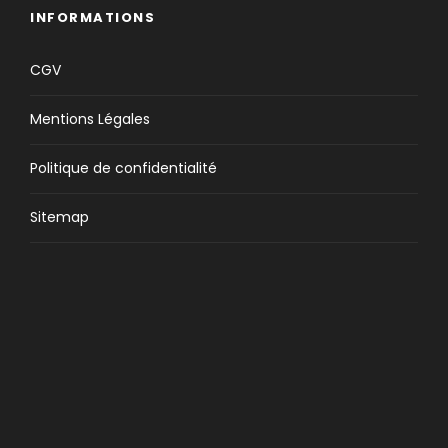
l’agence à Arreau
INFORMATIONS
Fin
:
Notre prestation prend fin le jour 2
vers 11h00
.
CGV
Portage
:
Pour l’activité nuit en igloo ou
Mentions Légales
en bivouac hivernal, vous aurez besoin de
vos affaires du jour et de la nuit, d’un
Politique de confidentialité
duvet, de votre gourde et de votre
pique-nique.
Sitemap
Encadrement
:
Accompagnateur en
montagne spécialiste des nuits en igloos
et des bivouacs.
Déplacement sur place
:
Avec votre
véhicule jusqu’au départ, le
stationnement est gratuit.
Hébergement
:
Dans votre igloo, en