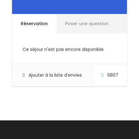
L'assurance annulation (en option).
Options
Réservation
Poser une question
( la sélection se fait au moment de la
réservation)
Arrivée la veille au soir
devis sur demande
Ce séjour n'est pas encore disponible.
(en fonction de la disponibilité)
Assurance annulation
5,5% du prix total/pers
Ajouter à la liste d'envies
5807
Infos Pratiques
De votre nuit insolite en igloo
Détails
Lieu de Rendez vous
:
A 10h00 le J1, à