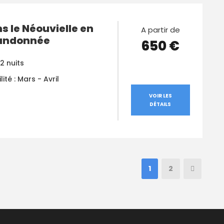
s le Néouvielle en
A partir de
Randonnée
650 €
 2 nuits
lité : Mars - Avril
VOIR LES
DÉTAILS
1
2