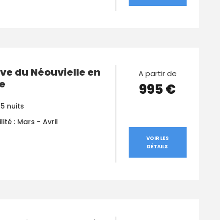
ve du Néouvielle en
A partir de
e
995 €
 5 nuits
lité : Mars - Avril
VOIR LES
DÉTAILS