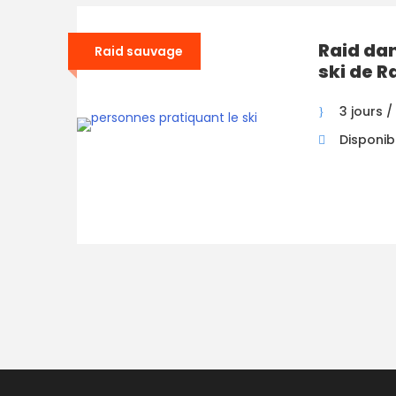
Raid dan
Raid sauvage
ski de 
3 jours /
Disponibi