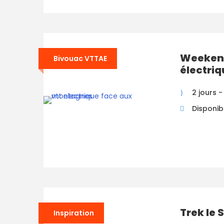
Weekend
Bivouac VTTAE
électriq
2 jours - 
Disponibi
Trek le 
Inspiration