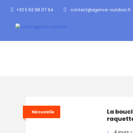
+33 5 62 98 07 64
contact@agence-outdoor.fr
Impact durable
Minime
La boucl
Néouvielle
raquett
4 jours -