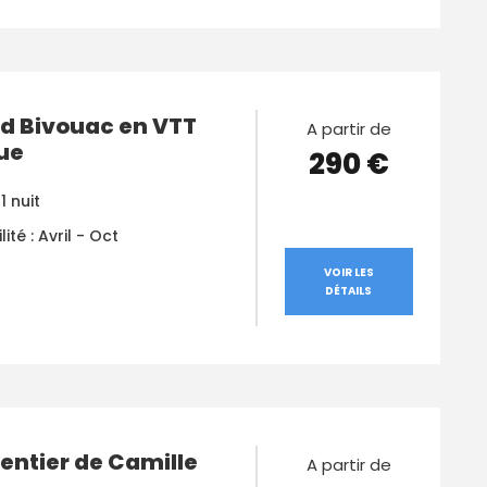
 Bivouac en VTT
A partir de
ue
290 €
1 nuit
lité : Avril - Oct
VOIR LES
DÉTAILS
Sentier de Camille
A partir de