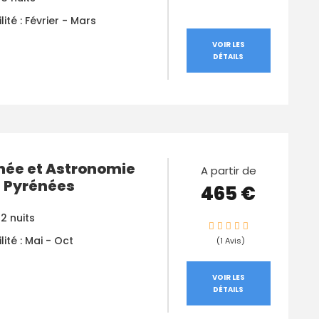
lité : Février - Mars
VOIR LES
DÉTAILS
ée et Astronomie
A partir de
s Pyrénées
465 €
 2 nuits
lité : Mai - Oct
(1 Avis)
VOIR LES
DÉTAILS