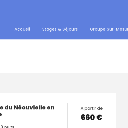
Accueil
Stages & Séjours
Groupe Sur-Mesu
e du Néouvielle en
A partir de
e
660 €
 3 nuits