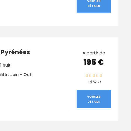
VOIR LES
DÉTAILS
 Pyrénées
A partir de
195 €
1 nuit
lité : Juin - Oct
(4 Avis)
VOIR LES
DÉTAILS