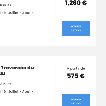
1,260 €
 8 nuits
lité : Juillet - Aout -
VOIR LES
DÉTAILS
a Traversée du
A partir de
au
575 €
 3 nuits
lité : Juillet - Aout -
VOIR LES
DÉTAILS