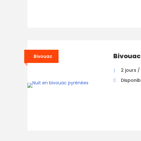
Bivouac
Bivouac
2 jours / 
Disponibi