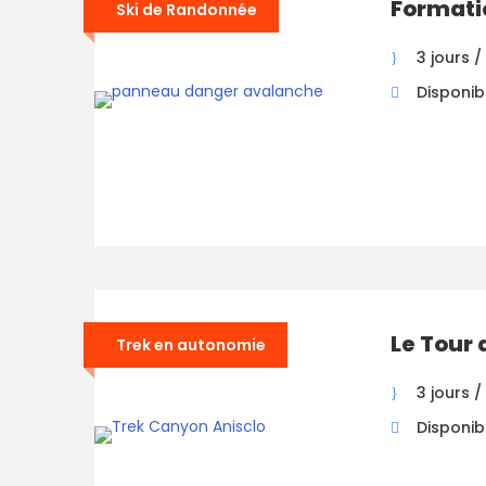
Formati
Ski de Randonnée
3 jours /
Disponibi
Le Tour
Trek en autonomie
3 jours /
Disponibi