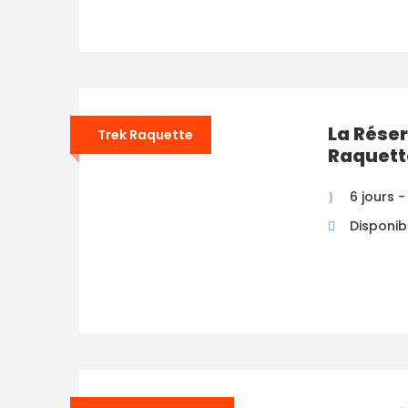
La Réser
Trek Raquette
Raquett
6 jours -
Disponibi