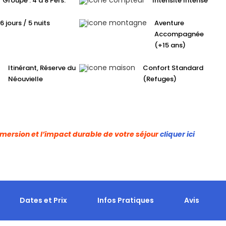
Groupe : 4 à 8 Pers.
Intensité Intense
6 jours / 5 nuits
Aventure
Accompagnée
(+15 ans)
Itinérant, Réserve du
Confort Standard
Néouvielle
(Refuges)
’immersion et l’impact durable de votre séjour
cliquer ici
Dates et Prix
Infos Pratiques
Avis