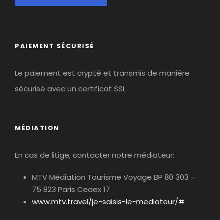
Descente du lac d’Aubert vers le refuge d’Orédon
via les laquettes.
D+200m D-500m pour 5 kms environ soit 4 heures
PAIEMENT SÉCURISÉ
de marche
Le paiement est crypté et transmis de maniére
sécurisé avec un certificat SSL
Jour 4
Refuge d'Orédon - l'Oule puis
Espiaube
MÉDIATION
Départ du refuge d’Orédon en passant par le col
d’Estoudou, possibilité de faire le sommet du
Montpellat. Descente sur le lac de l’Oule avant de
En cas de litige, contacter notre médiateur:
reprendre les télésièges jusqu’à Espiaube.
MTV Médiation Tourisme Voyage BP 80 303 –
D+600m D-640m pour 8 kms soit environ 5/6
75 823 Paris Cedex 17
heures
www.mtv.travel/je-saisis-le-mediateur/#