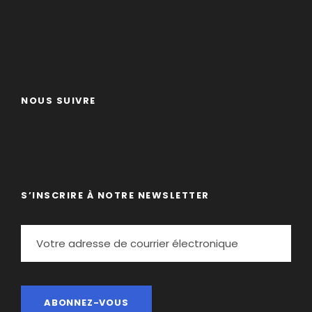
Jour 2
L'Oule - Cabane d'Aubert
Départ de l’Oule, montée dans le vallon d’Estibère
puis descente vers les lacs Aumar et Aubert. Nuit en
cabane.
NOUS SUIVRE
D+700m D-400m pour 8 kms environ soit 5/6
heures de marche
S’INSCRIRE À NOTRE NEWSLETTER
Jour 3
Cabane d'Aubert - Refuge
d'Orédon