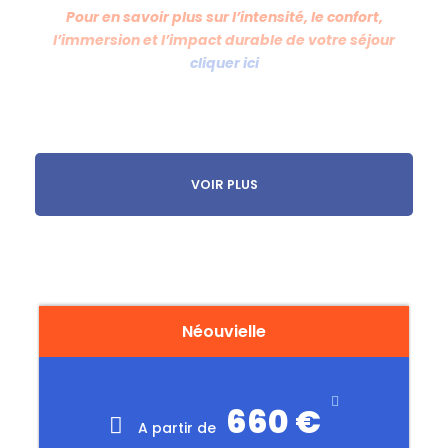
Pour en savoir plus sur l’intensité, le confort,
l’immersion et l’impact durable de votre séjour
cliquer ici
Descriptif
VOIR PLUS
La Réserve du Néouvielle en Raquette
Accéder à la réserve du Néouvielle en
hiver est un véritable privilège: bienvenue
dans un cadre féérique, loin de la
civilisation! Vous vivrez cette expérience
Néouvielle
raquettes aux pieds durant ces 4 jours
d’itinérance. Vous rejoindrez chaque soir
un refuge pour vous reposer et reprendre
660 €
A partir de
des forces. Et pour une expérience encore