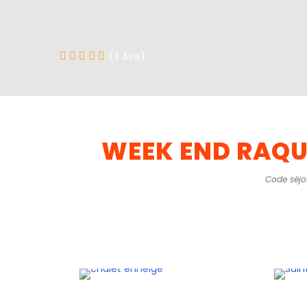
(3 Avis)
WEEK END RAQU
Code séjo