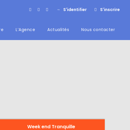
S'identifier
S'inscrire
re
L’Agence
Actualités
Nous contacter
Week end Tranquille