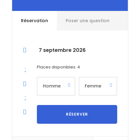
Un apprentissage complet avec un guide
expert
Tout au long du stage, votre guide vous
Réservation
Poser une question
transmettra son savoir-faire et vous
accompagnera dans l’apprentissage des
fondamentaux :
7 septembre 2026
Techniques d’évolution en terrain varié
:
progression sur arêtes, faces rocheuses et
terrains mixtes.
Places disponibles: 4
Sécurité et gestion de l’itinéraire
: pose des
protections, choix de l’itinéraire optimal et
gestion des imprévus.
Techniques de descente
: rappel,
désescalade et assurage dynamique.
L’objectif est de vous rendre capable de planifier et
de réaliser vos propres courses en montagne en
toute sécurité.