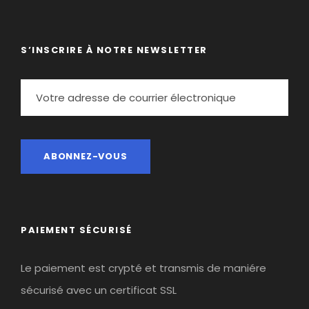
pratique plus autonome et sécurisée.
S’INSCRIRE À NOTRE NEWSLETTER
PRE-REQUIS
:
Vous devez avoir pratiqué l’escalade
(au moins 4c) ou l’alpinisme, ne pas avoir peur du
vide et surtout être en bonne forme physique.
PAIEMENT SÉCURISÉ
Le paiement est crypté et transmis de maniére
sécurisé avec un certificat SSL