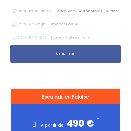
Stage vers l'Autonomie (+16 ans)
Impact Faible
Fixe en Vallée d'Aure
Confort Standard
VOIR PLUS
Immersion première approche
Pour en savoir plus sur l’intensité, le confort,
l’immersion et l’impact durable de votre séjour
suivre
ce lien
Escalade en Falaise
490 €
A partir de
Descriptif