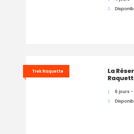
Disponibi
La Réser
Trek Raquette
Raquett
6 jours -
Disponibi