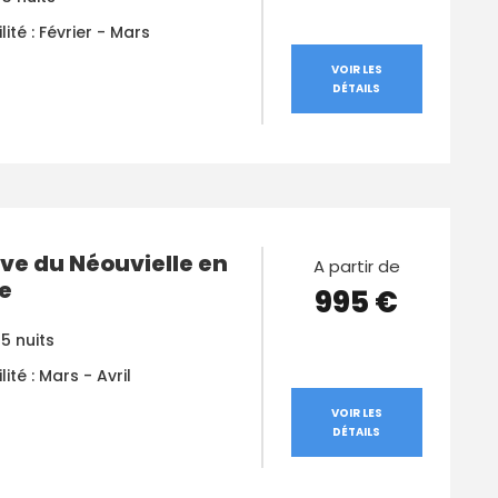
lité : Février - Mars
VOIR LES
DÉTAILS
ve du Néouvielle en
A partir de
e
995 €
 5 nuits
lité : Mars - Avril
VOIR LES
DÉTAILS