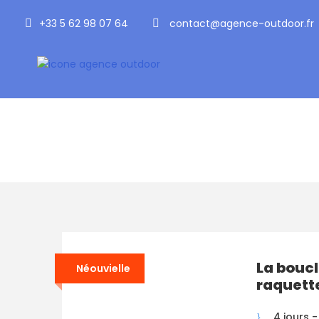
+33 5 62 98 07 64
contact@agence-outdoor.fr
Tag
itinerance raquet
La boucl
Néouvielle
raquett
4 jours -