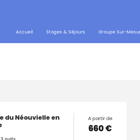
Accueil
Stages & Séjours
Groupe Sur-Mesu
te
e du Néouvielle en
A partir de
e
660 €
 3 nuits