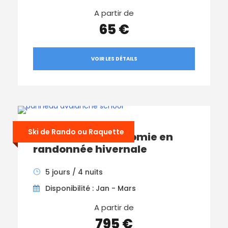
A partir de
65 €
VOIR LES DÉTAILS
Ski de Rando ou Raquette
Formation : Autonomie en
randonnée hivernale
5 jours / 4 nuits
Disponibilité : Jan - Mars
A partir de
795 €