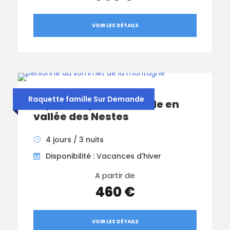
VOIR LES DÉTAILS
Raquette famille Sur Demande
Séjour Raquette Famille en
vallée des Nestes
4 jours / 3 nuits
Disponibilité : Vacances d'hiver
A partir de
460 €
VOIR LES DÉTAILS