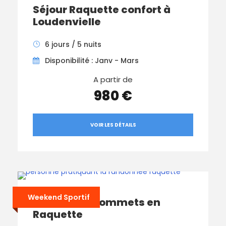
Séjour Raquette confort à
Loudenvielle
6 jours / 5 nuits
Disponibilité : Janv - Mars
A partir de
980 €
VOIR LES DÉTAILS
Weekend Sportif
Week-end Sommets en
Raquette