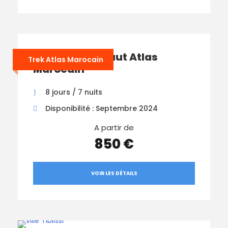
Trek dans le Haut Atlas
Trek Atlas Marocain
Marocain
8 jours / 7 nuits
Disponibilité : Septembre 2024
A partir de
850 €
VOIR LES DÉTAILS