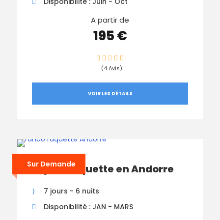
Disponibilité : Juin - Oct
A partir de
195 €
(4 Avis)
VOIR LES DÉTAILS
Sur Demande
Séjour raquette en Andorre
7 jours - 6 nuits
Disponibilité : JAN - MARS