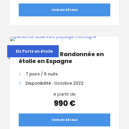
VOIR LES DÉTAILS
Els Ports en étoile
ALTA TERRA – Randonnée en
étoile en Espagne
7 jours / 6 nuits
Disponibilité : Octobre 2022
A partir de
990 €
VOIR LES DÉTAILS