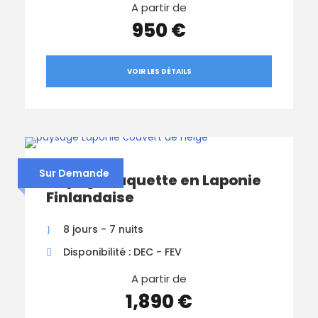
A partir de
950 €
VOIR LES DÉTAILS
Sur Demande
Voyage Raquette en Laponie
Finlandaise
8 jours - 7 nuits
Disponibilité : DEC - FEV
A partir de
1,890 €