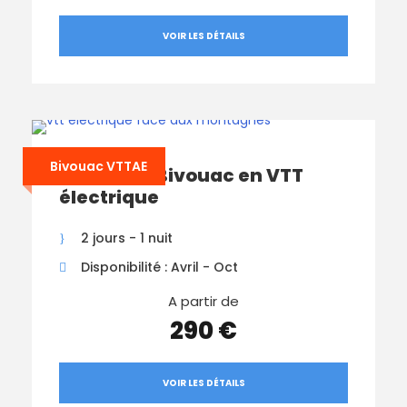
VOIR LES DÉTAILS
Bivouac VTTAE
Weekend Bivouac en VTT
électrique
2 jours - 1 nuit
Disponibilité : Avril - Oct
A partir de
290 €
VOIR LES DÉTAILS