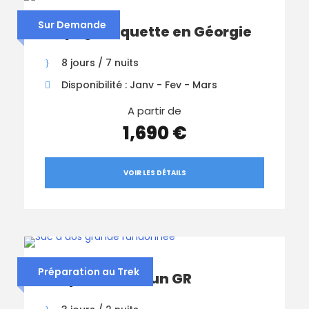
Sur Demande
Voyage raquette en Géorgie
8 jours / 7 nuits
Disponibilité : Janv - Fev - Mars
A partir de
1,690 €
VOIR LES DÉTAILS
Préparation au Trek
Préparation d’un GR