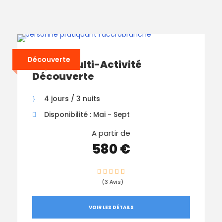
Découverte
Séjour Multi-Activité
Découverte
4 jours / 3 nuits
Disponibilité : Mai - Sept
A partir de
580 €
(3 Avis)
VOIR LES DÉTAILS