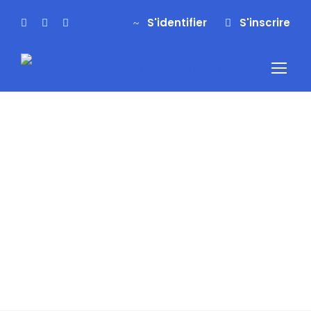
S'identifier
S'inscrire
S'identifier
S'inscrire
Tag
weekend
multiactivité
pyrénées