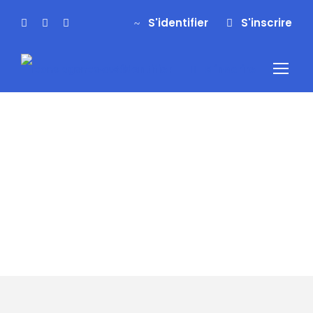
S'identifier
S'inscrire
S'identifier
S'inscrire
Tag
stage alpinisme
pyrénées