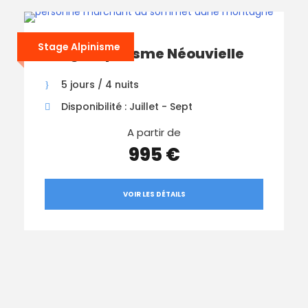
Stage Alpinisme
Stage Alpinisme Néouvielle
5 jours / 4 nuits
Disponibilité : Juillet - Sept
A partir de
995 €
VOIR LES DÉTAILS