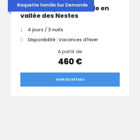
Raquette famille Sur Demande
Séjour Raquette Famille en
vallée des Nestes
4 jours / 3 nuits
Disponibilité : Vacances d'hiver
A partir de
460 €
VOIR LES DÉTAILS