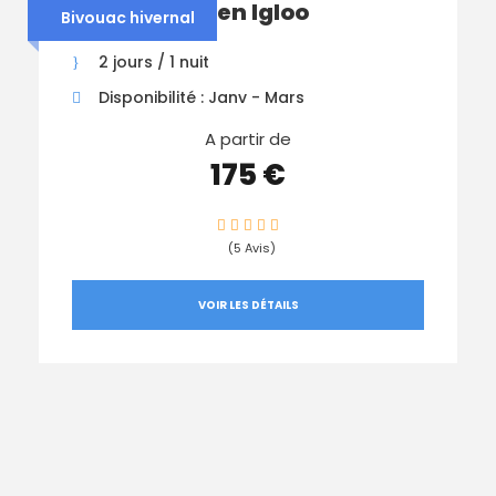
Nuit Insolite en Igloo
Bivouac hivernal
2 jours / 1 nuit
Disponibilité : Janv - Mars
A partir de
175 €
(5 Avis)
VOIR LES DÉTAILS