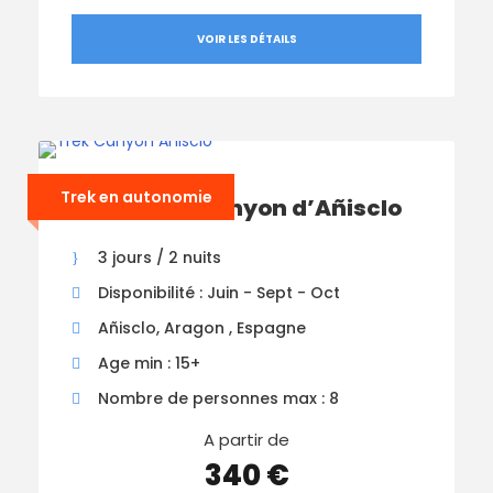
VOIR LES DÉTAILS
Trek en autonomie
Le Tour du Canyon d’Añisclo
3 jours / 2 nuits
Disponibilité : Juin - Sept - Oct
Añisclo, Aragon , Espagne
Age min : 15+
Nombre de personnes max : 8
A partir de
340 €