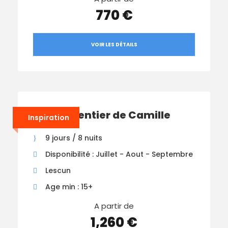
770 €
VOIR LES DÉTAILS
Trek le Sentier de Camille
Inspiration
9 jours / 8 nuits
Disponibilité : Juillet - Aout - Septembre
Lescun
Age min : 15+
A partir de
1,260 €