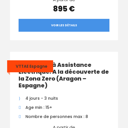
895 €
VOIR LES DÉTAILS
Séjour VTT à Assistance
VTTAE Espagne
Electrique: A la découverte de
la Zona Zero (Aragon –
Espagne)
4 jours - 3 nuits
Age min : 15+
Nombre de personnes max : 8
A partir de