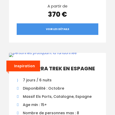
A partir de
370 €
VOIR LES DÉTAILS
Inspiration
ALTA TERRA TREK EN ESPAGNE
7 jours / 6 nuits
Disponibilité : Octobre
Massif Els Ports, Catalogne, Espagne
Age min : 15+
Nombre de personnes max : 8