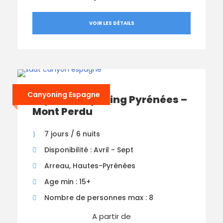
VOIR LES DÉTAILS
Canyoning Espagne
Séjour Canyoning Pyrénées –
Mont Perdu
7 jours / 6 nuits
Disponibilité : Avril - Sept
Arreau, Hautes-Pyrénées
Age min : 15+
Nombre de personnes max : 8
A partir de