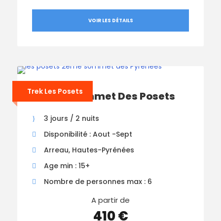
VOIR LES DÉTAILS
Trek Les Posets
Trek Le sommet Des Posets
3 jours / 2 nuits
Disponibilité : Aout -Sept
Arreau, Hautes-Pyrénées
Age min : 15+
Nombre de personnes max : 6
A partir de
410 €