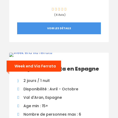
(4 Avis)
VOIR LES DÉTAILS
Week end Via Ferrata
Stage Via Ferrata en Espagne
2 jours / 1 nuit
Disponibilité : Avril - Octobre
Val d'Aran, Espagne
Age min : 15+
Nombre de personnes max : 6