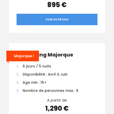
895 €
VOIR LES DÉTAILS
Canyoning Majorque
Majorque !
6 jours / 5 nuits
Disponibilité : Avril à Juin
Age min : 15+
Nombre de personnes max : 6
A partir de
1,290 €