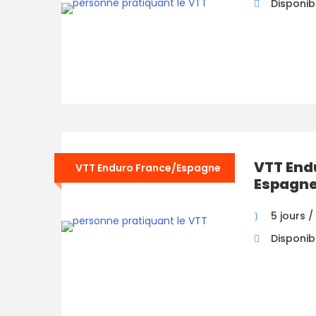
Disponibi
VTT End
VTT Enduro France/Espagne
Espagn
5 jours /
Disponibi