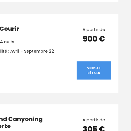
 Courir
A partir de
900 €
 4 nuits
lité : Avril - Septembre 22
VOIR LES
DÉTAILS
nd Canyoning
A partir de
rte
305 €