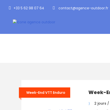
+33 5 62 98 07 64
contact@agence-outdoor.fr
Période
Printemps
Week-En
Week-End VTT Enduro
2 jours / 