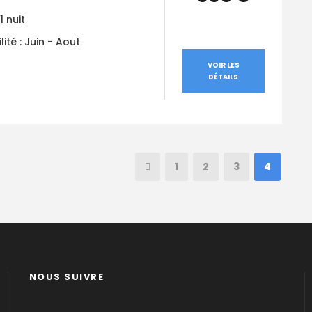
1 nuit
lité : Juin - Aout
VOIR LES
DÉTAILS
1
2
3
4
NOUS SUIVRE