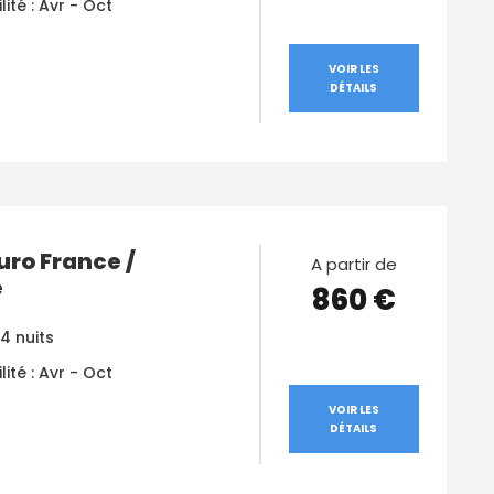
lité : Avr - Oct
VOIR LES
DÉTAILS
uro France /
A partir de
e
860 €
 4 nuits
lité : Avr - Oct
VOIR LES
DÉTAILS