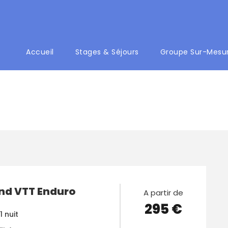
Accueil
Stages & Séjours
Groupe Sur-Mesu
d VTT Enduro
A partir de
295 €
1 nuit