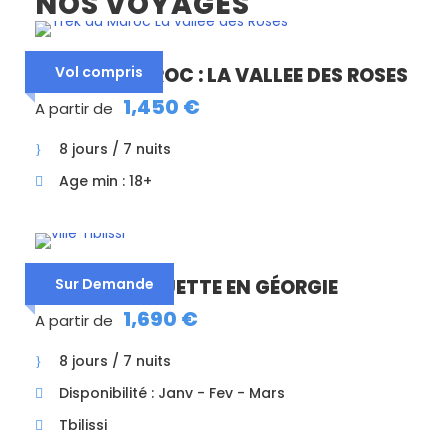
NOS VOYAGES
TREK AU MAROC : LA VALLEE DES ROSES
Vol compris
1,450 €
A partir de
8 jours / 7 nuits
Age min : 18+
VOYAGE RAQUETTE EN GÉORGIE
Sur Demande
1,690 €
A partir de
8 jours / 7 nuits
Disponibilité : Janv - Fev - Mars
Tbilissi