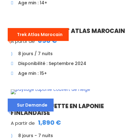
Age min : 14+
TREK DANS LE HAUT ATLAS MAROCAIN
Trek Atlas Marocain
850 €
A partir de
8 jours / 7 nuits
Disponibilité : Septembre 2024
Age min : 15+
VOYAGE RAQUETTE EN LAPONIE
Sur Demande
FINLANDAISE
1,890 €
A partir de
8 jours - 7 nuits