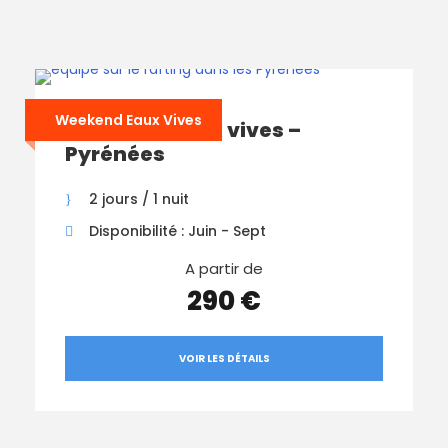
Weekend Eaux Vives
Weekend Eaux vives –
Pyrénées
2 jours / 1 nuit
Disponibilité : Juin - Sept
A partir de
290 €
VOIR LES DÉTAILS