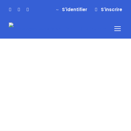
S'identifier
S'inscrire
S'identifier
S'inscrire
Tag
week-end
multi-activité
pyrénéess