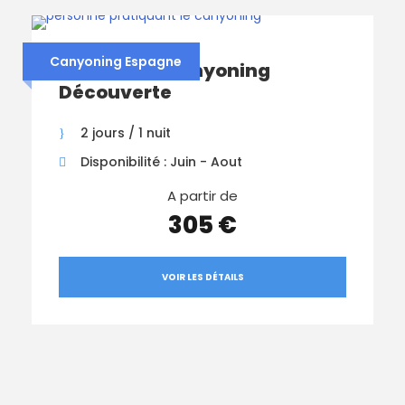
Canyoning Espagne
Week-End Canyoning
Découverte
2 jours / 1 nuit
Disponibilité : Juin - Aout
A partir de
305 €
VOIR LES DÉTAILS