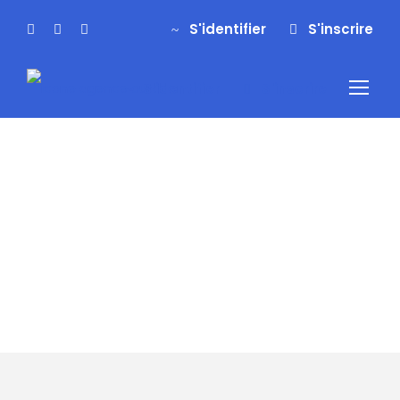
S'identifier
S'inscrire
S'identifier
S'inscrire
Tag
week-end
canyoning