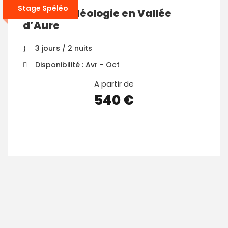
Stage Spéléo
Stage Spéléologie en Vallée
d’Aure
3 jours / 2 nuits
Disponibilité : Avr - Oct
A partir de
540 €
VOIR LES DÉTAILS