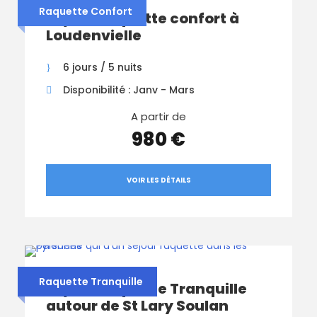
Raquette Confort
Séjour Raquette confort à
Loudenvielle
6 jours / 5 nuits
Disponibilité : Janv - Mars
A partir de
980 €
VOIR LES DÉTAILS
Raquette Tranquille
Séjour Raquette Tranquille
autour de St Lary Soulan