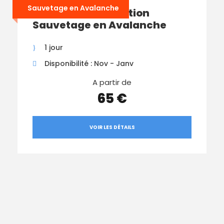
Sauvetage en Avalanche
Journée de Formation
Sauvetage en Avalanche
1 jour
Disponibilité : Nov - Janv
A partir de
65 €
VOIR LES DÉTAILS