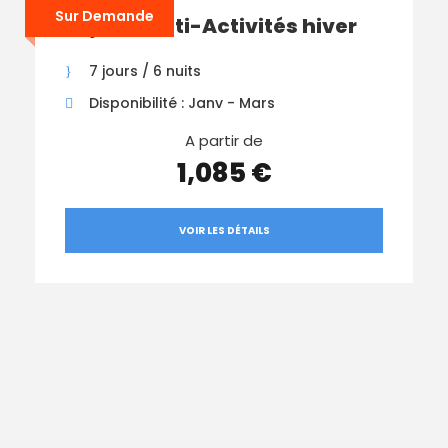
Sur Demande
Séjour Multi-Activités hiver
7 jours / 6 nuits
Disponibilité : Janv - Mars
A partir de
1,085 €
VOIR LES DÉTAILS