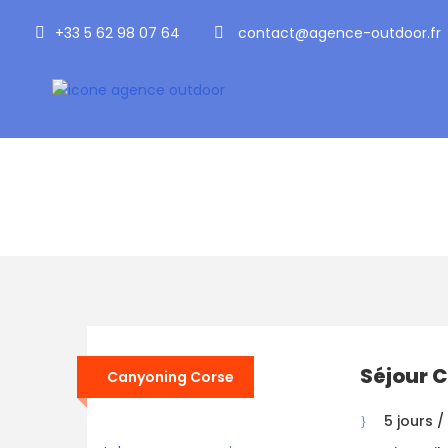
+33 5 62 98 07 64
contact@agence-outdoor.fr
Tag
canyoning
Séjour 
Canyoning Corse
5 jours /