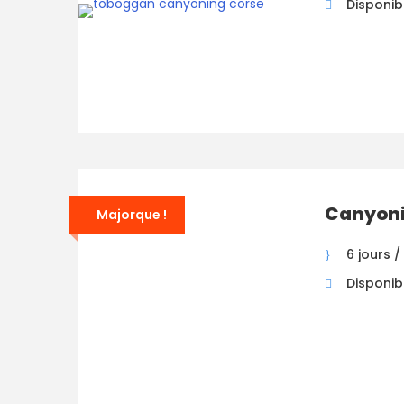
Disponib
Canyoni
Majorque !
6 jours /
Disponibil