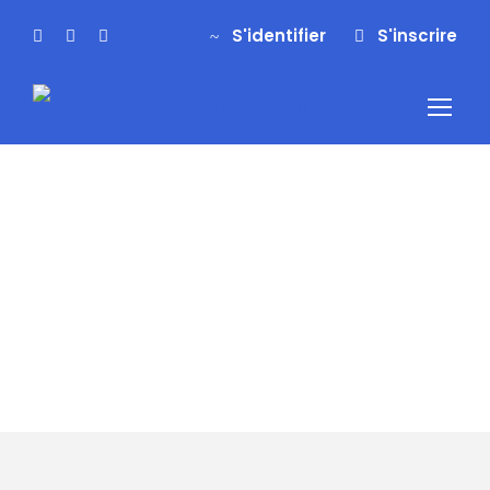
S'identifier
S'inscrire
S'identifier
S'inscrire
Tag
canyoning
sierra de Guara