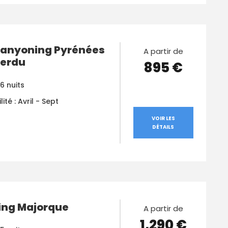
Canyoning Pyrénées
A partir de
Perdu
895 €
 6 nuits
ité : Avril - Sept
VOIR LES
DÉTAILS
ng Majorque
A partir de
1,290 €