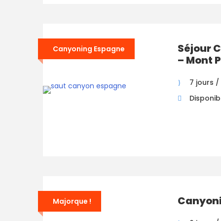
Séjour 
Canyoning Espagne
– Mont 
7 jours /
Disponibil
Canyoni
Majorque !