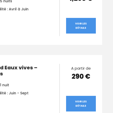
 5 nuits
ité : Avril à Juin
VOIR LES
DÉTAILS
 Eaux vives –
A partir de
s
290 €
1 nuit
lité : Juin - Sept
VOIR LES
DÉTAILS