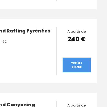
d Rafting Pyrénées
A partir de
240 €
n 22
VOIR LES
DÉTAILS
nd Canyoning
A partir de