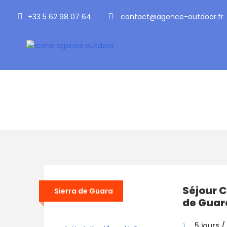
+33 5 62 98 07 64
contact@agence-outdoor.fr
Catégorie
Dans l’Eau
Séjour 
Sierra de Guara
de Guar
5 jours /