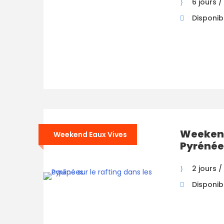
6 jours /
Disponibil
Weekend
Weekend Eaux Vives
Pyrénée
2 jours / 
Disponibi