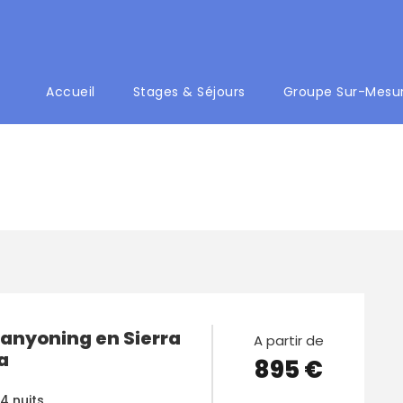
Accueil
Stages & Séjours
Groupe Sur-Mesu
Canyoning en Sierra
A partir de
a
895 €
 4 nuits