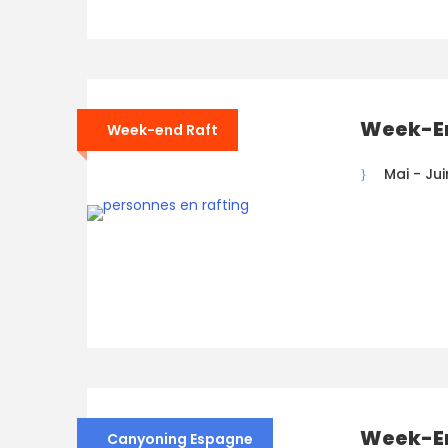
Week-En
Week-end Raft
Mai - Jui
Week-E
Canyoning Espagne