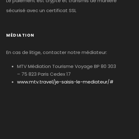
Le paiement est crypté et transmis de maniére
sécurisé avec un certificat SSL
MÉDIATION
En cas de litige, contacter notre médiateur:
MTV Médiation Tourisme Voyage BP 80 303
– 75 823 Paris Cedex 17
www.mtv.travel/je-saisis-le-mediateur/#