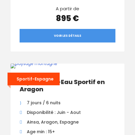
A partir de
895 €
VOIR LES DÉTAILS
Sportif-Espagne
Séjour Multi-Eau Sportif en
Aragon
7 jours / 6 nuits
Disponibilité : Juin - Aout
Ainsa, Aragon, Espagne
Age min : 15+