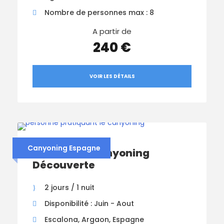
Nombre de personnes max : 8
A partir de
240 €
VOIR LES DÉTAILS
Canyoning Espagne
Week-End Canyoning
Découverte
2 jours / 1 nuit
Disponibilité : Juin - Aout
Escalona, Argaon, Espagne