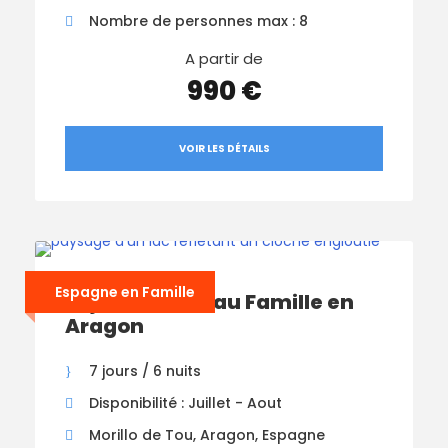
Nombre de personnes max : 8
A partir de
990 €
VOIR LES DÉTAILS
Espagne en Famille
Séjour Multi-Eau Famille en
Aragon
7 jours / 6 nuits
Disponibilité : Juillet - Aout
Morillo de Tou, Aragon, Espagne