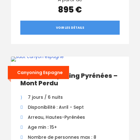
895 €
VOIR LES DÉTAILS
Canyoning Espagne
Séjour Canyoning Pyrénées –
Mont Perdu
7 jours / 6 nuits
Disponibilité : Avril - Sept
Arreau, Hautes-Pyrénées
Age min : 15+
Nombre de personnes max : 8