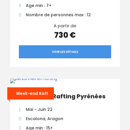
Age min : 7+
Nombre de personnes max : 12
A partir de
730 €
VOIR LES DÉTAILS
Week-end Raft
Week-End Rafting Pyrénées
Mai - Juin 22
Escalona, Aragon
Age min : 15+