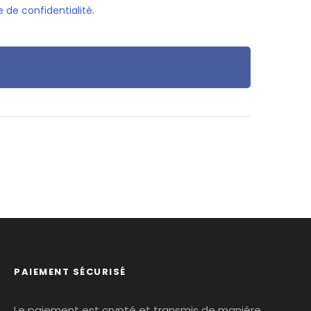
e de confidentialité
.
PAIEMENT SÉCURISÉ
Le paiement est crypté et transmis de maniére