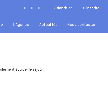
S'identifier
S'inscrire
re
L’Agence
Actualités
Nous contacter
alement évaluer le séjour.