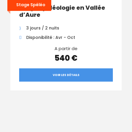
Stage Spéléo
Stage Spéléologie en Vallée
d’Aure
3 jours / 2 nuits
Disponibilité : Avr - Oct
A partir de
540 €
VOIR LES DÉTAILS